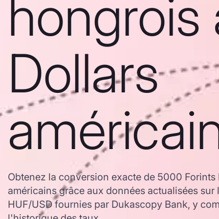
hongrois 
Dollars
américai
Obtenez la conversion exacte de 5000 Forints 
américains grâce aux données actualisées sur 
HUF/USD fournies par Dukascopy Bank, y comp
l'historique des taux.