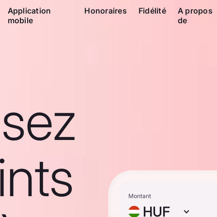
Application
Honoraires
Fidélité
A propos
mobile
de
ssez
ints
Montant
HUF