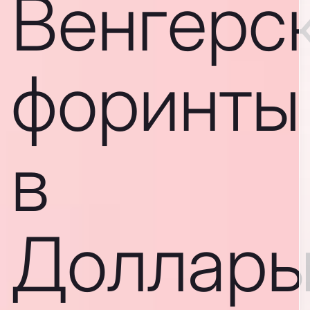
Венгерс
форинты
в
Доллар