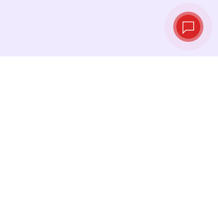
Курсы валют в
реальном
времени