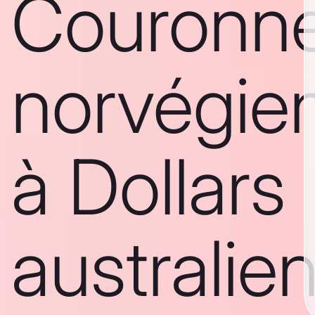
Couronn
norvégie
à Dollars
australie