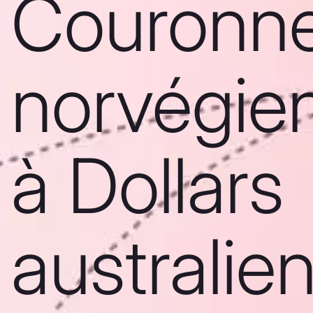
Couronn
norvégie
à Dollars
australie