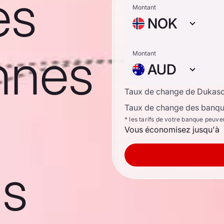
es
Montant
NOK
nnes
Montant
AUD
Taux de change de Dukas
Taux de change des banque
* les tarifs de votre banque peuve
Vous économisez jusqu'à
ns