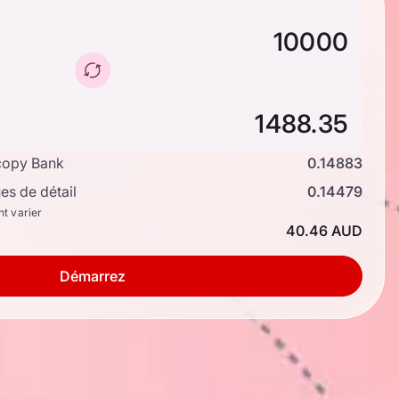
copy Bank
0.14883
s de détail
0.14479
nt varier
40.46 AUD
Démarrez