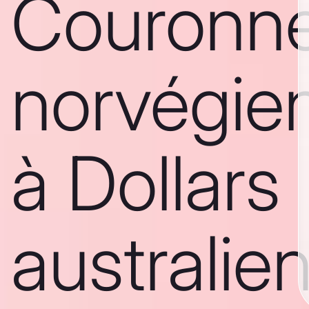
Couronn
norvégie
à Dollars
australie