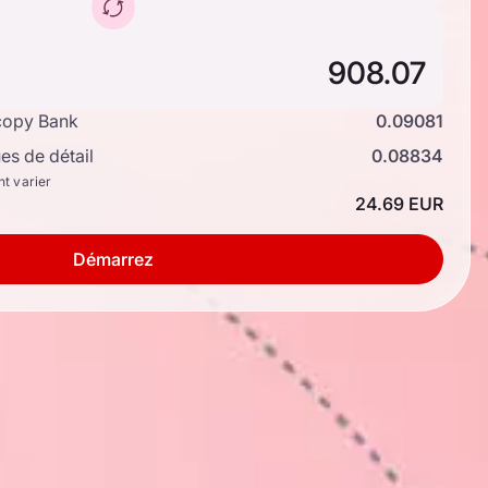
copy Bank
0.09081
s de détail
0.08834
nt varier
24.69 EUR
Démarrez