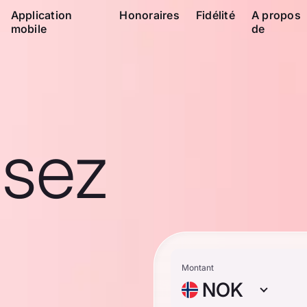
Application
Honoraires
Fidélité
A propos
mobile
de
ssez
Montant
NOK