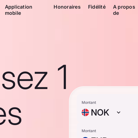
Application
Honoraires
Fidélité
A propos
mobile
de
sez 1
es
Montant
NOK
Montant