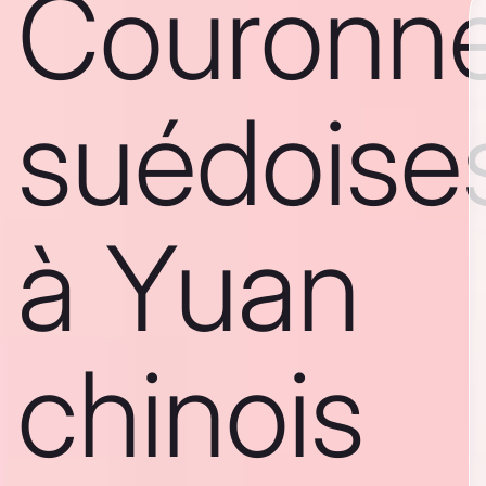
Couronn
suédoise
à Yuan
chinois