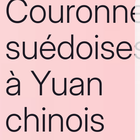
Couronn
suédoise
à Yuan
chinois