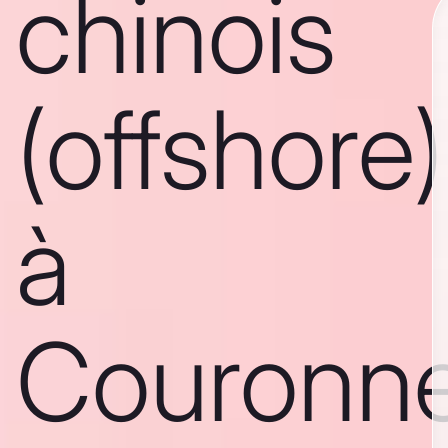
chinois
(offshore)
à
Couronn