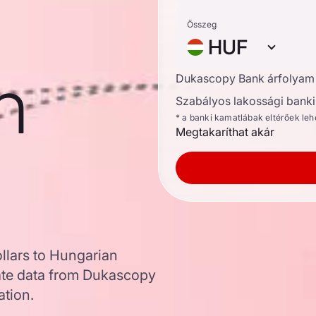
Összeg
HUF
n
Dukascopy Bank árfolyam
Szabályos lakossági banki 
* a banki kamatlábak eltérőek le
Megtakaríthat akár
llars to Hungarian
ate data from Dukascopy
ation.