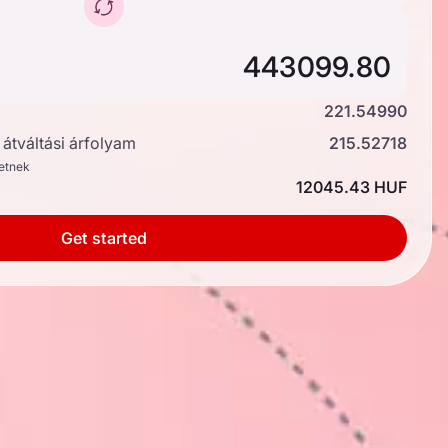
221.54990
átváltási árfolyam
215.52718
hetnek
12045.43 HUF
Get started