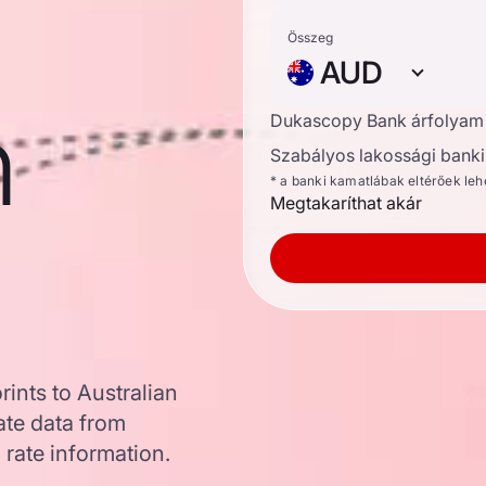
Összeg
AUD
n
Dukascopy Bank árfolyam
Szabályos lakossági banki 
* a banki kamatlábak eltérőek le
Megtakaríthat akár
ints to Australian
te data from
 rate information.