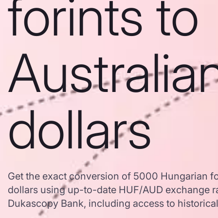
forints to
Australia
dollars
Get the exact conversion of 5000 Hungarian for
dollars using up-to-date HUF/AUD exchange ra
Dukascopy Bank, including access to historical