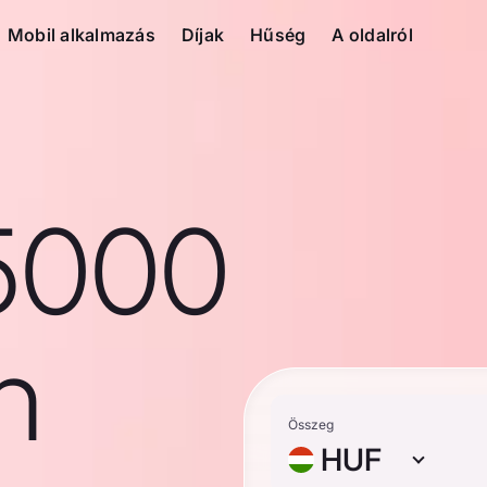
Mobil alkalmazás
Díjak
Hűség
A oldalról
5000
n
Összeg
HUF