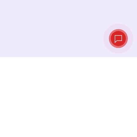
Live exchange
rates