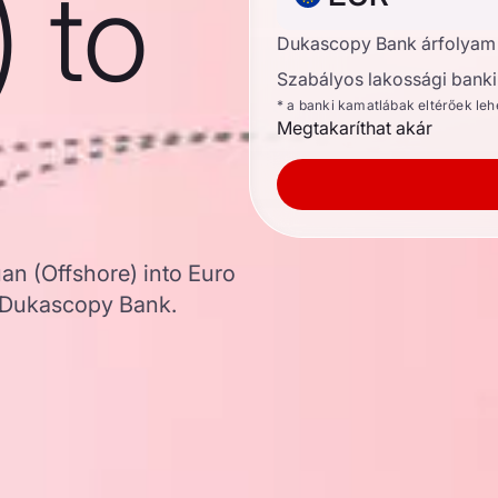
) to
Dukascopy Bank árfolyam
Szabályos lakossági banki 
* a banki kamatlábak eltérőek le
Megtakaríthat akár
an (Offshore) into Euro
 Dukascopy Bank.