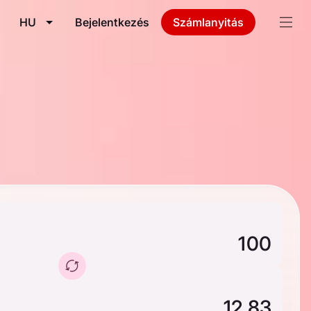
HU
Bejelentkezés
Számlanyitás