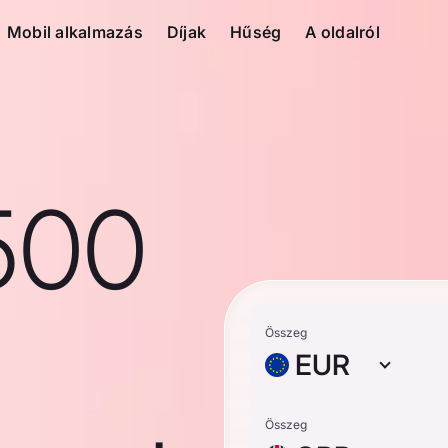
Mobil alkalmazás
Díjak
Hűség
A oldalról
500
Összeg
EUR
Összeg