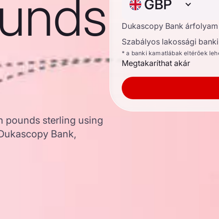
ounds
GBP
Dukascopy Bank árfolyam
Szabályos lakossági banki 
* a banki kamatlábak eltérőek le
Megtakaríthat akár
h pounds sterling using
 Dukascopy Bank,