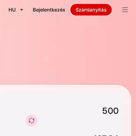
HU
Bejelentkezés
Számlanyitás