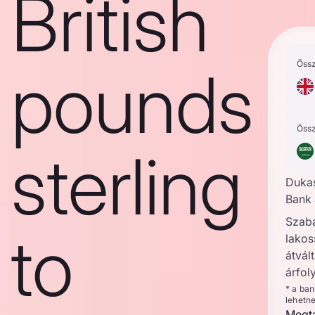
British
Öss
pounds
Öss
sterling
Duka
Bank 
Szab
to
lakos
átvált
árfol
* a ba
lehetn
Megta