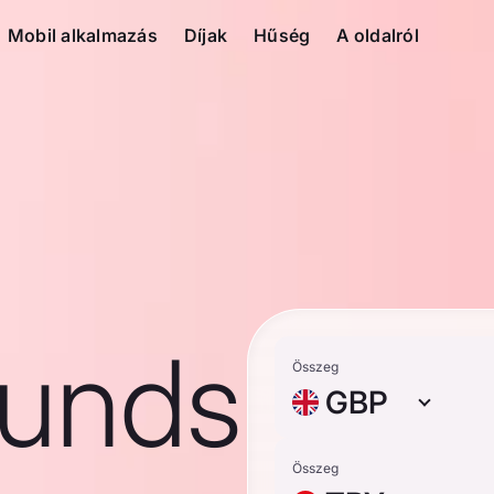
Mobil alkalmazás
Díjak
Hűség
A oldalról
ounds
Összeg
GBP
Összeg