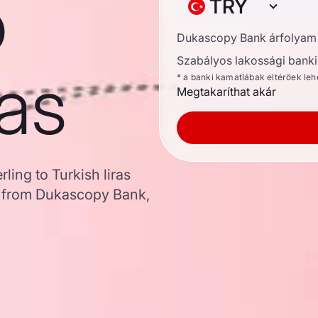
o
TRY
Dukascopy Bank árfolyam
Szabályos lakossági banki 
ras
* a banki kamatlábak eltérőek le
Megtakaríthat akár
ling to Turkish liras
a from Dukascopy Bank,