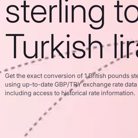
sterling t
Turkish li
Get the exact conversion of 1 British pounds ster
using up-to-date GBP/TRY exchange rate dat
including access to historical rate information.