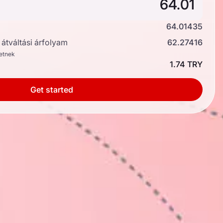
64.01435
átváltási árfolyam
62.27416
hetnek
1.74 TRY
Get started