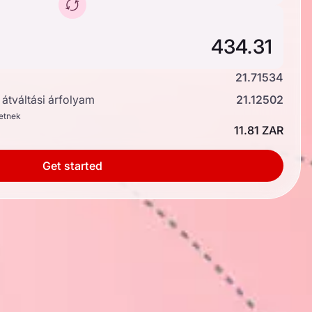
21.71534
átváltási árfolyam
21.12502
hetnek
11.81 ZAR
Get started