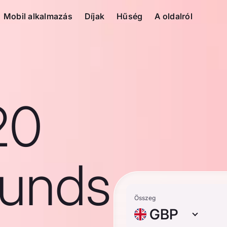
Mobil alkalmazás
Díjak
Hűség
A oldalról
20
ounds
Összeg
GBP