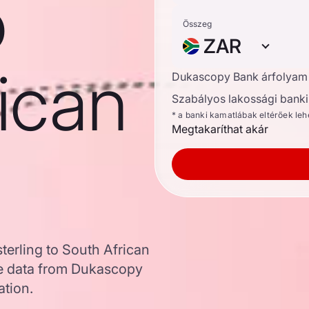
o
Összeg
ZAR
ican
Dukascopy Bank árfolyam
Szabályos lakossági banki 
* a banki kamatlábak eltérőek le
Megtakaríthat akár
terling to South African
e data from Dukascopy
ation.