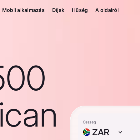
Mobil alkalmazás
Díjak
Hűség
A oldalról
500
ican
Összeg
ZAR