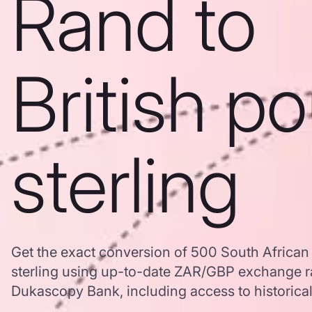
Rand to
British p
sterling
Get the exact conversion of 500 South African
sterling using up-to-date ZAR/GBP exchange r
Dukascopy Bank, including access to historical