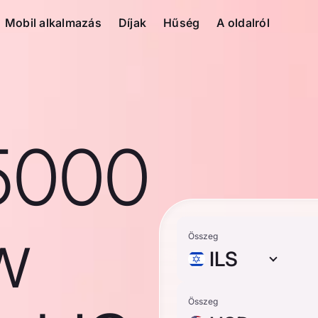
Mobil alkalmazás
Díjak
Hűség
A oldalról
5000
ew
Összeg
ILS
Összeg