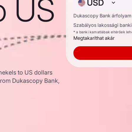
o US
USD
Dukascopy Bank árfolyam
Szabályos lakossági banki 
* a banki kamatlábak eltérőek le
Megtakaríthat akár
hekels to US dollars
 from Dukascopy Bank,