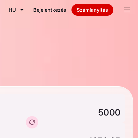
HU
Bejelentkezés
Számlanyitás