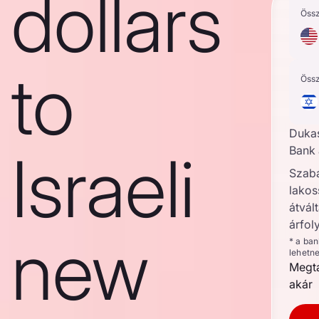
dollars
Öss
to
Öss
Duka
Israeli
Bank 
Szab
lakos
átvált
árfol
new
* a ba
lehetn
Megta
akár