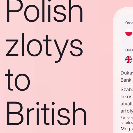
Polish
Öss
zlotys
Öss
to
Duka
Bank 
Szab
lakos
British
átvált
árfol
* a ba
lehetn
Megta