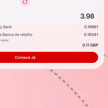
y Bank
0.19881
a Banca de retalho
0.19341
 variar
0.11 GBP
Comece Já