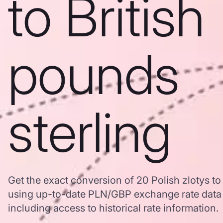
to British
pounds
sterling
Get the exact conversion of 20 Polish zlotys to 
using up-to-date PLN/GBP exchange rate dat
including access to historical rate information.