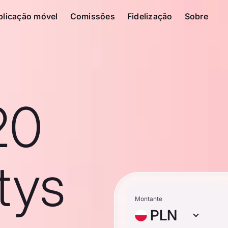
plicação móvel
Comissões
Fidelização
Sobre
20
tys
Montante
PLN