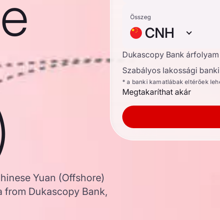
se
Összeg
CNH
Dukascopy Bank árfolyam
Szabályos lakossági banki 
* a banki kamatlábak eltérőek le
Megtakaríthat akár
)
Chinese Yuan (Offshore)
a from Dukascopy Bank,