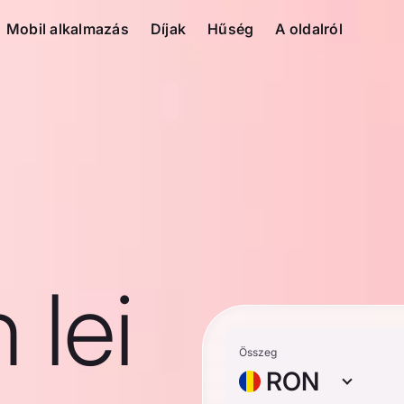
Mobil alkalmazás
Díjak
Hűség
A oldalról
 lei
Összeg
RON