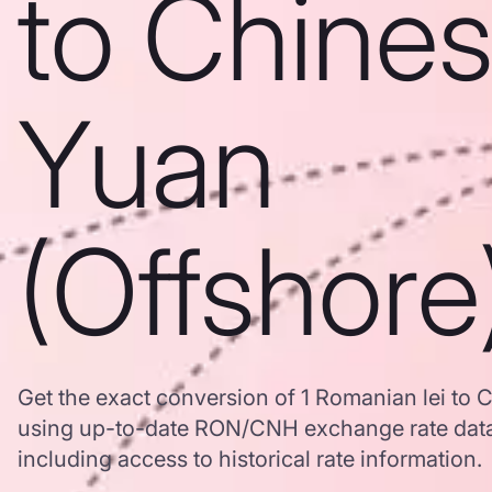
to Chine
Yuan
(Offshore
Get the exact conversion of 1 Romanian lei to 
using up-to-date RON/CNH exchange rate dat
including access to historical rate information.