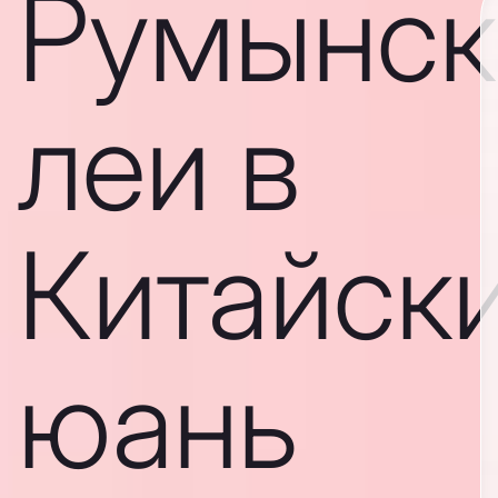
Румынск
леи в
Китайск
юань