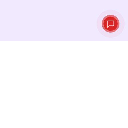
Курсы валют в
реальном
времени