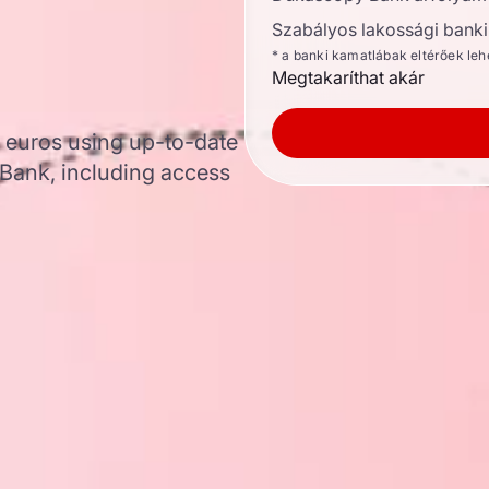
Szabályos lakossági banki 
* a banki kamatlábak eltérőek le
Megtakaríthat akár
o euros using up-to-date
Bank, including access