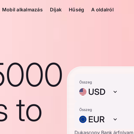
Mobil alkalmazás
Díjak
Hűség
A oldalról
5000
Összeg
USD
s to
Összeg
EUR
Dukascopy Bank árfolyam