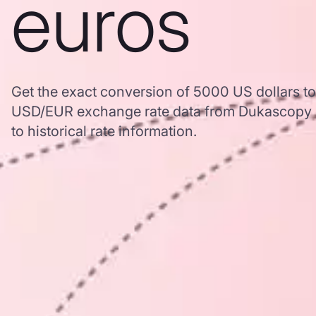
euros
Get the exact conversion of 5000 US dollars t
USD/EUR exchange rate data from Dukascopy 
to historical rate information.