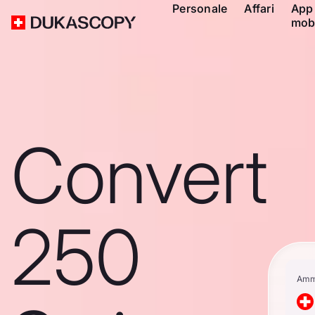
Personale
Affari
App
mob
Convert
250
Amm