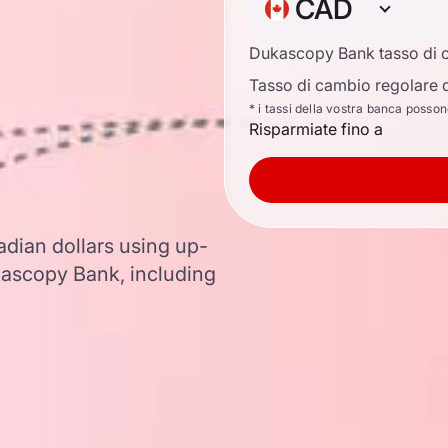
n
CAD
Dukascopy Bank tasso di 
Tasso di cambio regolare d
* i tassi della vostra banca posso
Risparmiate fino a
adian dollars using up-
ascopy Bank, including