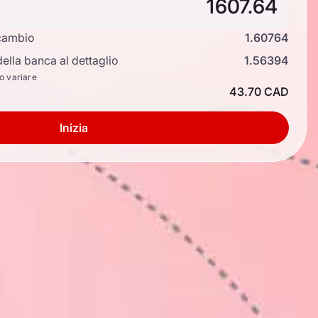
cambio
1.60764
ella banca al dettaglio
1.56394
no variare
43.70 CAD
Inizia