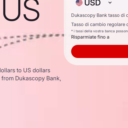
o US
USD
Dukascopy Bank tasso di 
Tasso di cambio regolare d
* i tassi della vostra banca posso
Risparmiate fino a
llars to US dollars
a from Dukascopy Bank,