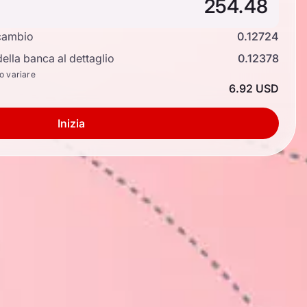
cambio
0.12724
ella banca al dettaglio
0.12378
no variare
6.92 USD
Inizia