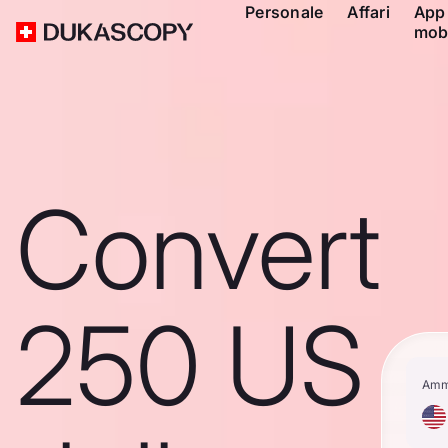
Personale
Affari
App
mob
Convert
250 US
Amm