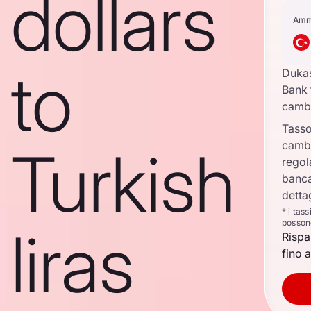
dollars
Amm
to
Duka
Bank 
camb
Tasso
camb
Turkish
regol
banca
detta
* i tas
posson
liras
Rispa
fino a