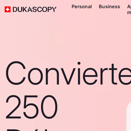
Personal
Business
A
m
Conviert
250