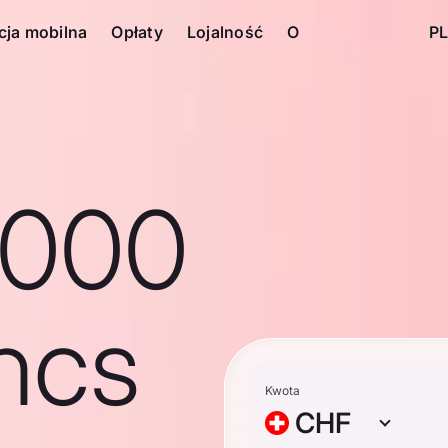
cja mobilna
Opłaty
Lojalność
O
PL
1000
ncs
Kwota
CHF