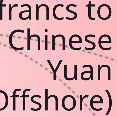
francs to
Chinese
Yuan
Offshore)