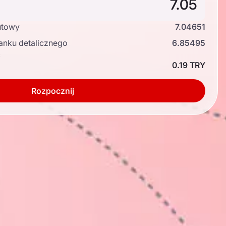
utowy
7.04651
anku detalicznego
6.85495
ć
0.19 TRY
Rozpocznij