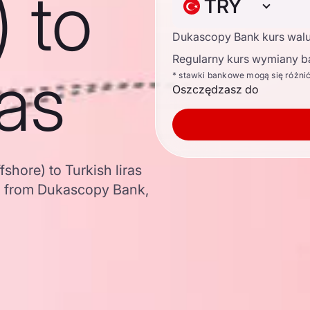
) to
TRY
Dukascopy Bank kurs wal
Regularny kurs wymiany b
ras
* stawki bankowe mogą się różni
Oszczędzasz do
shore) to Turkish liras
a from Dukascopy Bank,