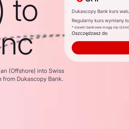
) to
Dukascopy Bank kurs wal
Regularny kurs wymiany b
anc
* stawki bankowe mogą się różni
Oszczędzasz do
an (Offshore) into Swiss
e from Dukascopy Bank.