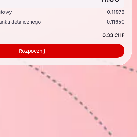
utowy
0.11975
anku detalicznego
0.11650
ć
0.33 CHF
Rozpocznij