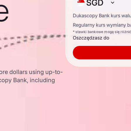
e
SGD
Dukascopy Bank kurs wal
Regularny kurs wymiany b
* stawki bankowe mogą się różni
Oszczędzasz do
ore dollars using up-to-
opy Bank, including