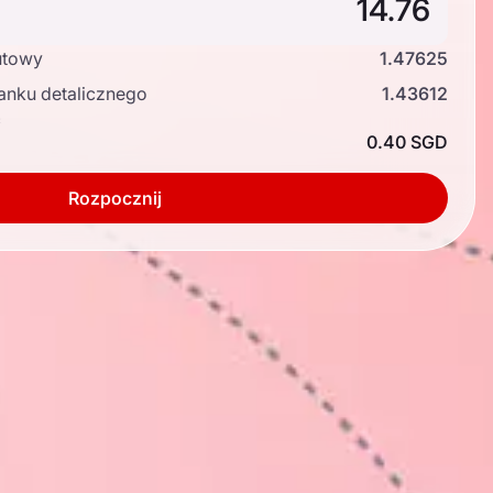
utowy
1.47625
anku detalicznego
1.43612
ć
0.40 SGD
Rozpocznij