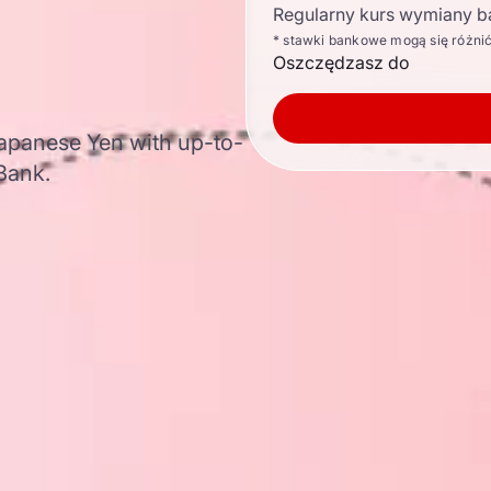
Regularny kurs wymiany b
* stawki bankowe mogą się różni
Oszczędzasz do
Japanese Yen with up-to-
Bank.