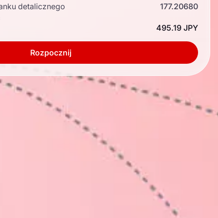
anku detalicznego
177.20680
ć
495.19 JPY
Rozpocznij