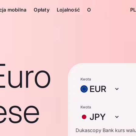
cja mobilna
Opłaty
Lojalność
O
PL
Euro
Kwota
EUR
ese
Kwota
JPY
Dukascopy Bank kurs wal