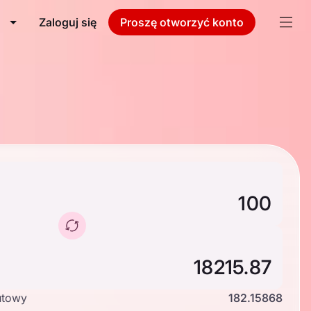
Zaloguj się
Proszę otworzyć konto
utowy
182.15868