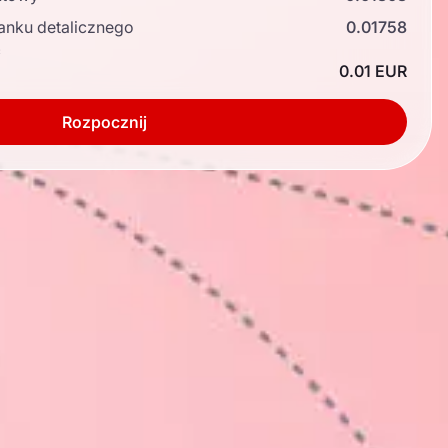
anku detalicznego
0.01758
ć
0.01 EUR
Rozpocznij