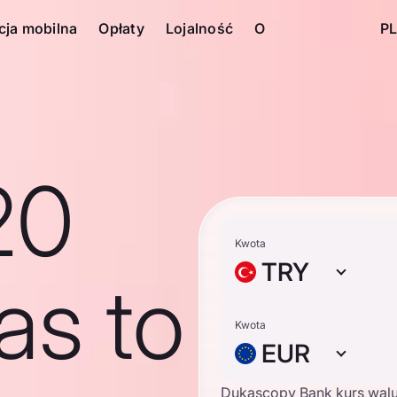
cja mobilna
Opłaty
Lojalność
O
PL
20
Kwota
TRY
ras to
Kwota
EUR
Dukascopy Bank kurs wal