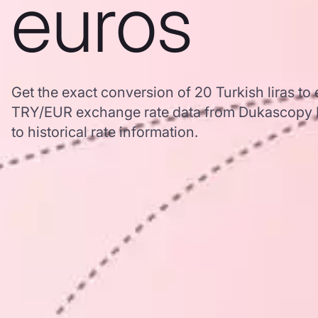
euros
Get the exact conversion of 20 Turkish liras to
TRY/EUR exchange rate data from Dukascopy B
to historical rate information.