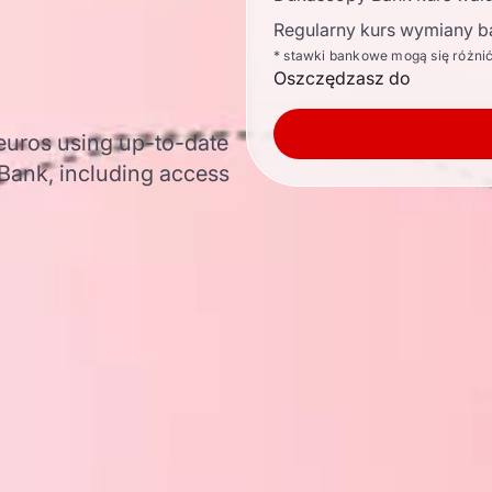
Regularny kurs wymiany b
* stawki bankowe mogą się różni
Oszczędzasz do
 euros using up-to-date
ank, including access