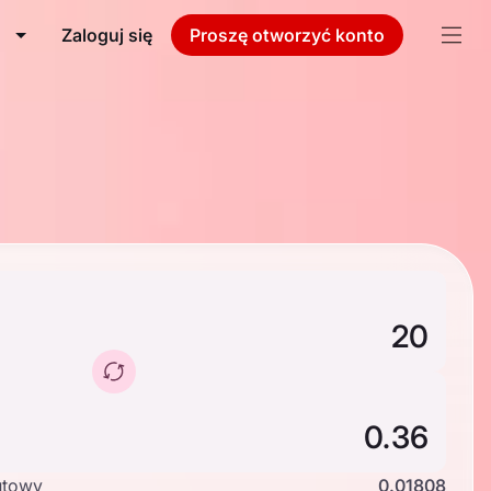
Zaloguj się
Proszę otworzyć konto
utowy
0.01808