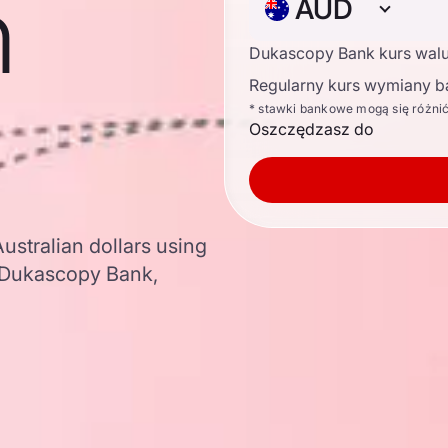
n
AUD
Dukascopy Bank kurs wal
Regularny kurs wymiany b
* stawki bankowe mogą się różni
Oszczędzasz do
ustralian dollars using
 Dukascopy Bank,