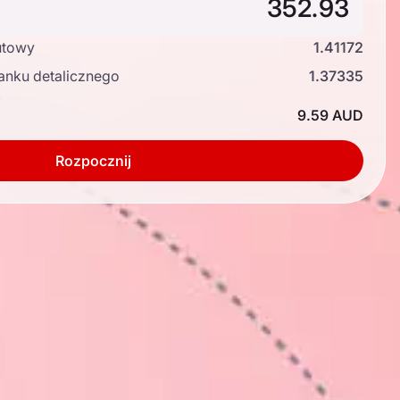
utowy
1.41172
anku detalicznego
1.37335
ć
9.59 AUD
Rozpocznij