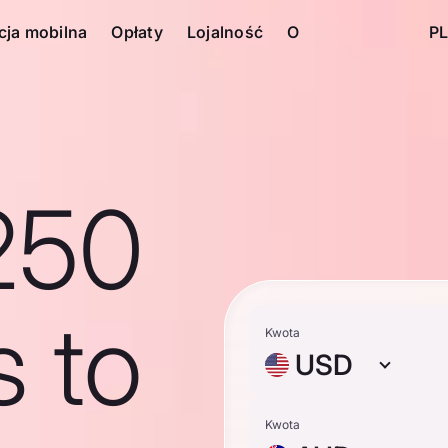
cja mobilna
Opłaty
Lojalność
O
PL
250
s to
Kwota
USD
Kwota