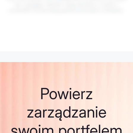
się z
ryzykiem
. Wartości mogą się wahać, a wyniki z
przeszłości nie stanowią gwarancji przyszłych rezultatów.
Powierz
zarządzanie
swoim portfelem