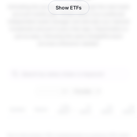
Activating the service is instant through the main bank
Show ETFs
account mobile app. Simply select your preferred
independent asset manager and allocate your desired
investment amount in just a few taps. Deactivation is
just as easy, following the same straightforward
process whenever needed.
YTD
1Y
3Y
5Y
Symbol
Sector
return
return
return
return
Są to instrumenty CFD. Inwestowanie za pomocą CFD wiąże