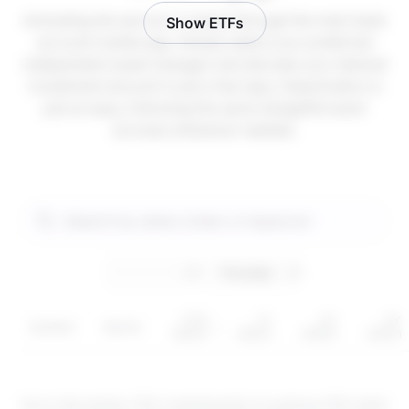
Activating the service is instant through the main bank
Show ETFs
account mobile app. Simply select your preferred
independent asset manager and allocate your desired
investment amount in just a few taps. Deactivation is
just as easy, following the same straightforward
process whenever needed.
YTD
1Y
3Y
5Y
Symbol
Sector
return
return
return
return
Są to instrumenty CFD. Inwestowanie za pomocą CFD wiąże