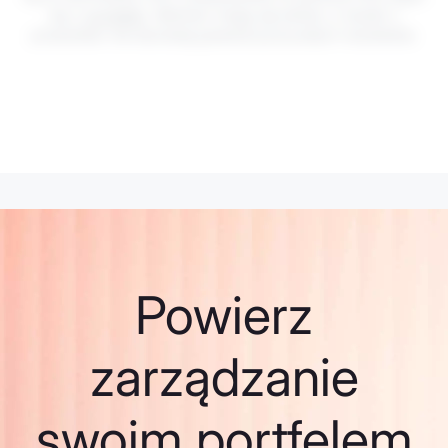
się z
ryzykiem
. Wartości mogą się wahać, a wyniki z
przeszłości nie stanowią gwarancji przyszłych rezultatów.
Powierz
zarządzanie
swoim portfelem