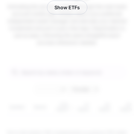
Activating the service is instant through the main bank
Show ETFs
account mobile app. Simply select your preferred
independent asset manager and allocate your desired
investment amount in just a few taps. Deactivation is
just as easy, following the same straightforward
process whenever needed.
YTD
1Y
3Y
5Y
Symbol
Sector
return
return
return
return
Są to instrumenty CFD. Inwestowanie za pomocą CFD wiąże