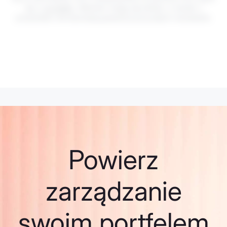
się z
ryzykiem
. Wartości mogą się wahać, a wyniki z
przeszłości nie stanowią gwarancji przyszłych rezultatów.
Powierz
zarządzanie
swoim portfelem