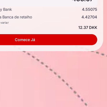
y Bank
4.55075
a Banca de retalho
4.42704
 variar
12.37 DKK
Comece Já