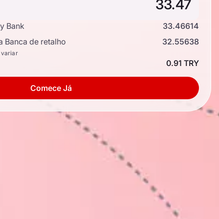
y Bank
33.46614
a Banca de retalho
32.55638
 variar
0.91 TRY
Comece Já