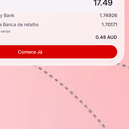
y Bank
1.74926
a Banca de retalho
1.70171
 variar
0.48 AUD
Comece Já