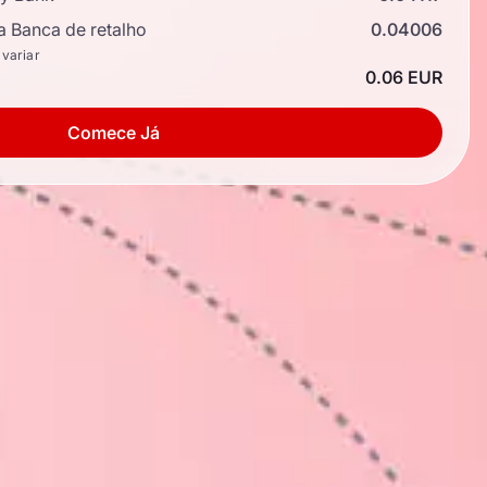
a Banca de retalho
0.04006
 variar
0.06 EUR
Comece Já