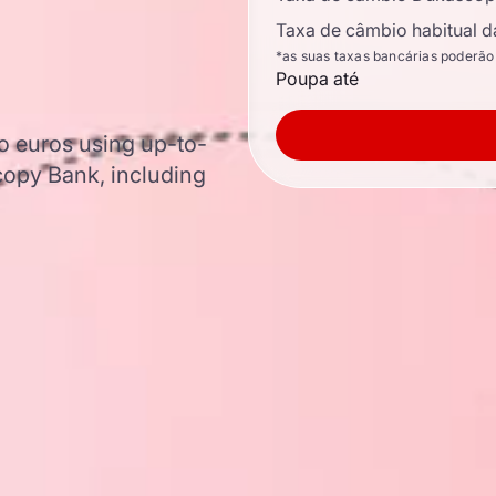
Taxa de câmbio habitual d
*as suas taxas bancárias poderão
Poupa até
o euros using up-to-
opy Bank, including