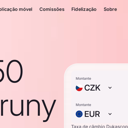
plicação móvel
Comissões
Fidelização
Sobre
50
Montante
CZK
runy
Montante
EUR
Taxa de câmbio Dukascop