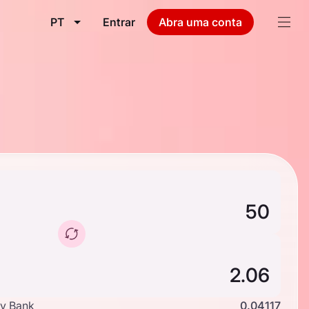
PT
Entrar
Abra uma conta
y Bank
0.04117