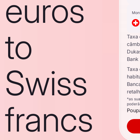
euros
Mon
to
Taxa
câmb
Duka
Bank
Swiss
Taxa
habit
Banc
retal
*as su
francs
poderã
Poupa