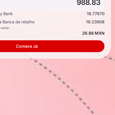
y Bank
19.77670
a Banca de retalho
19.23908
 variar
26.88 MXN
Comece Já