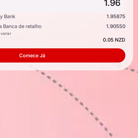
y Bank
1.95875
a Banca de retalho
1.90550
 variar
0.05 NZD
Comece Já