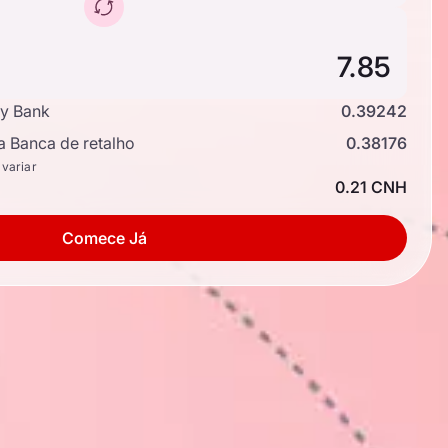
y Bank
0.39242
a Banca de retalho
0.38176
 variar
0.21 CNH
Comece Já