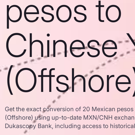
pesos to
Chinese 
(Offshore
Get the exact conversion of 20 Mexican pesos
(Offshore) using up-to-date MXN/CNH exchang
Dukascopy Bank, including access to historical