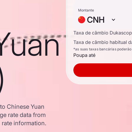
Montante
CNH
Yuan
Taxa de câmbio Dukascop
Taxa de câmbio habitual d
*as suas taxas bancárias poderão
Poupa até
)
 to Chinese Yuan
e rate data from
 rate information.